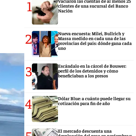
1
Vaciaron las cuentas de al menos 25
clientes de una sucursal del Banco
Nación
2
Nueva encuesta: Milei, Bullrich y
Massa medido en cada una de las
provincias del país: dónde gana cada
uno
3
Escándalo en la cárcel de Bouwer:
perfil de los detenidos y cómo
beneficiaban a los presos
4
Dólar Blue: a cuánto puede llegar su
cotización para fin de año
5
El mercado descuenta una
devaluación del peso en noviembre y