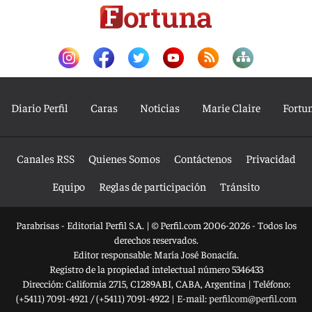
Diario Perfil
Caras
Noticias
Marie Claire
Fortu
Canales RSS
Quienes Somos
Contáctenos
Privacidad
Equipo
Reglas de participación
Tránsito
Parabrisas - Editorial Perfil S.A.
| © Perfil.com 2006-2026 - Todos los
derechos reservados.
Editor responsable: María José Bonacifa.
Registro de la propiedad intelectual número 5346433
Dirección:
California 2715
,
C1289ABI
,
CABA, Argentina
| Teléfono:
(+5411) 7091-4921
/
(+5411) 7091-4922
| E-mail:
perfilcom@perfil.com