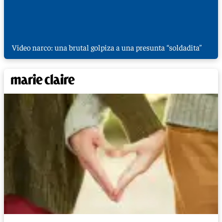
Video narco: una brutal golpiza a una presunta “soldadita”