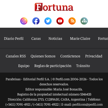
Diario Perfil
Caras
Noticias
Marie Claire
Fortu
Canales RSS
Quienes Somos
Contáctenos
Privacidad
Equipo
Reglas de participación
Tránsito
Parabrisas - Editorial Perfil S.A.
| © Perfil.com 2006-2026 - Todos los
derechos reservados.
Editor responsable: María José Bonacifa.
Registro de la propiedad intelectual número 5346433
Dirección:
California 2715
,
C1289ABI
,
CABA, Argentina
| Teléfono:
(+5411) 7091-4921
/
(+5411) 7091-4922
| E-mail:
perfilcom@perfil.com