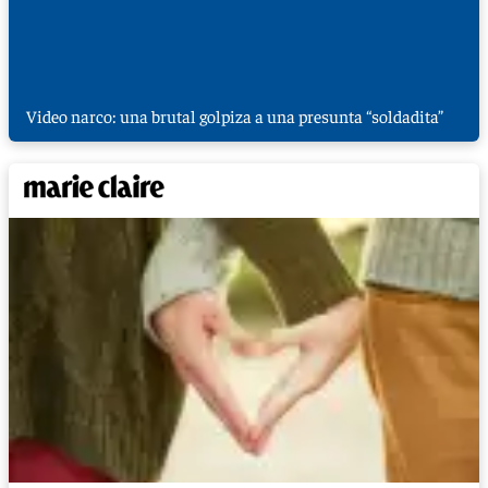
Video narco: una brutal golpiza a una presunta “soldadita”