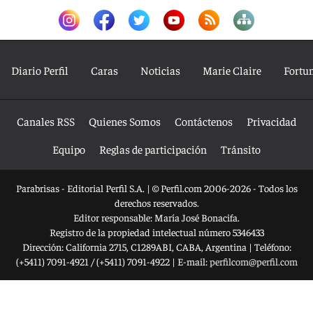
Diario Perfil
Caras
Noticias
Marie Claire
Fortu
Canales RSS
Quienes Somos
Contáctenos
Privacidad
Equipo
Reglas de participación
Tránsito
Parabrisas - Editorial Perfil S.A.
| © Perfil.com 2006-2026 - Todos los
derechos reservados.
Editor responsable: María José Bonacifa.
Registro de la propiedad intelectual número 5346433
Dirección:
California 2715
,
C1289ABI
,
CABA, Argentina
| Teléfono:
(+5411) 7091-4921
/
(+5411) 7091-4922
| E-mail:
perfilcom@perfil.com