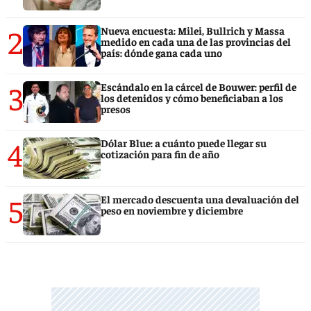
2
Nueva encuesta: Milei, Bullrich y Massa
medido en cada una de las provincias del
país: dónde gana cada uno
3
Escándalo en la cárcel de Bouwer: perfil de
los detenidos y cómo beneficiaban a los
presos
4
Dólar Blue: a cuánto puede llegar su
cotización para fin de año
5
El mercado descuenta una devaluación del
peso en noviembre y diciembre