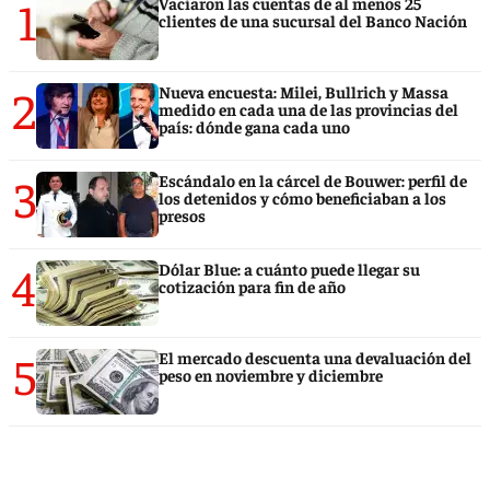
1
Vaciaron las cuentas de al menos 25
clientes de una sucursal del Banco Nación
2
Nueva encuesta: Milei, Bullrich y Massa
medido en cada una de las provincias del
país: dónde gana cada uno
3
Escándalo en la cárcel de Bouwer: perfil de
los detenidos y cómo beneficiaban a los
presos
4
Dólar Blue: a cuánto puede llegar su
cotización para fin de año
5
El mercado descuenta una devaluación del
peso en noviembre y diciembre