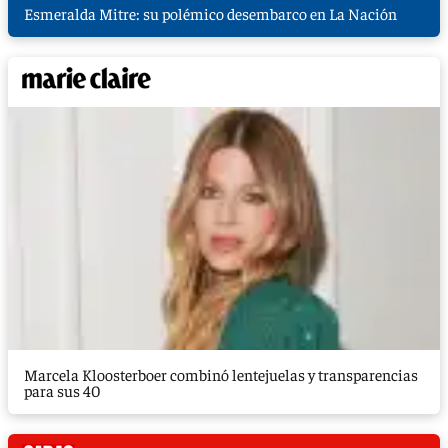
Esmeralda Mitre: su polémico desembarco en La Nación
Marcela Kloosterboer combinó lentejuelas y transparencias
para sus 40