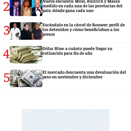
2
Nueva encuesta: Milei, Bullrich y Massa
medido en cada una de las provincias del
país: dónde gana cada uno
3
Escándalo en la cárcel de Bouwer: perfil de
los detenidos y cómo beneficiaban a los
presos
4
Dólar Blue: a cuánto puede llegar su
cotización para fin de año
5
El mercado descuenta una devaluación del
peso en noviembre y diciembre