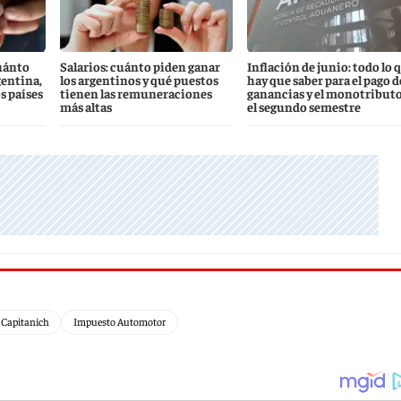
uánto
Salarios: cuánto piden ganar
Inflación de junio: todo lo 
gentina,
los argentinos y qué puestos
hay que saber para el pago d
s países
tienen las remuneraciones
ganancias y el monotributo
más altas
el segundo semestre
 Capitanich
Impuesto Automotor