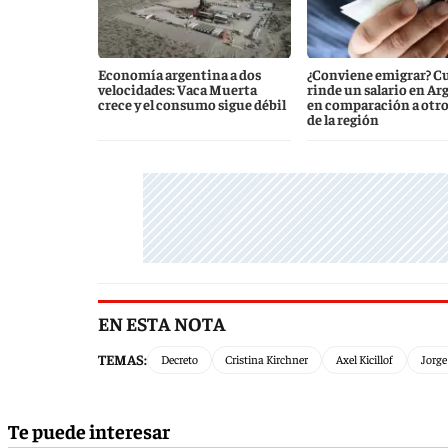
Economía argentina a dos
¿Conviene emigrar? C
velocidades: Vaca Muerta
rinde un salario en Ar
crece y el consumo sigue débil
en comparación a otro
de la región
EN ESTA NOTA
TEMAS:
Decreto
Cristina Kirchner
Axel Kicillof
Jorge