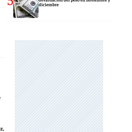
diciembre
e
z,