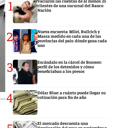
1
Vaciaron las cuentas de al menos 25
clientes de una sucursal del Banco
Nación
2
Nueva encuesta: Milei, Bullrich y
Massa medido en cada una de las
provincias del país: dónde gana cada
uno
3
Escándalo en la cárcel de Bouwer:
perfil de los detenidos y cómo
beneficiaban a los presos
4
Dólar Blue: a cuánto puede llegar su
cotización para fin de año
5
El mercado descuenta una
devaluación del peso en noviembre y