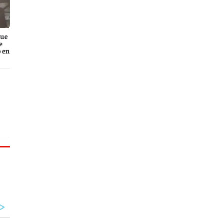
que
e
 en