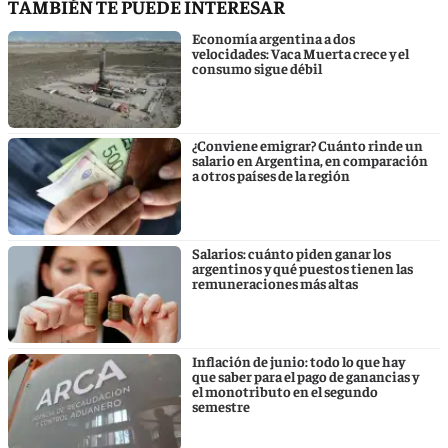
TAMBIÉN TE PUEDE INTERESAR
Economía argentina a dos
velocidades: Vaca Muerta crece y el
consumo sigue débil
¿Conviene emigrar? Cuánto rinde un
salario en Argentina, en comparación
a otros países de la región
Salarios: cuánto piden ganar los
argentinos y qué puestos tienen las
remuneraciones más altas
Inflación de junio: todo lo que hay
que saber para el pago de ganancias y
el monotributo en el segundo
semestre