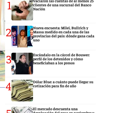
1
Vaciaron las cuentas de al menos 25
clientes de una sucursal del Banco
Nación
2
Nueva encuesta: Milei, Bullrich y
Massa medido en cada una de las
provincias del país: dónde gana cada
uno
3
Escándalo en la cárcel de Bouwer:
perfil de los detenidos y cómo
beneficiaban a los presos
4
Dólar Blue: a cuánto puede llegar su
cotización para fin de año
5
El mercado descuenta una
devaluación del peso en noviembre y