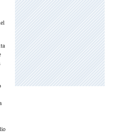
el
nta
e
a
o
a
dio