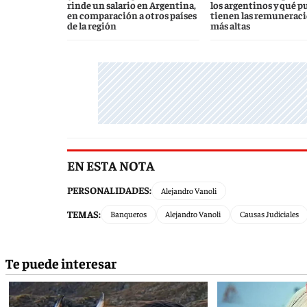
rinde un salario en Argentina,
los argentinos y qué p
en comparación a otros países
tienen las remunerac
de la región
más altas
EN ESTA NOTA
PERSONALIDADES:
Alejandro Vanoli
TEMAS:
Banqueros
Alejandro Vanoli
Causas Judiciales