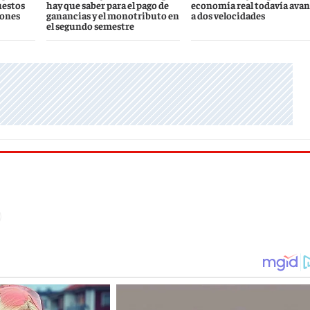
uestos
hay que saber para el pago de
economía real todavía ava
iones
ganancias y el monotributo en
a dos velocidades
el segundo semestre