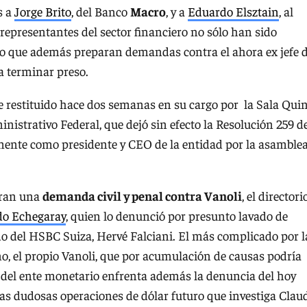
s a
Jorge Brito
, del Banco
Macro
, y a
Eduardo Elsztain
, al
 representantes del sector financiero no sólo han sido
ino que además preparan demandas contra el ahora ex jefe d
a terminar preso.
e restituido hace dos semanas en su cargo por la Sala Qui
istrativo Federal, que dejó sin efecto la Resolución 259 d
mente como presidente y CEO de la entidad por la asamble
aran una
demanda civil y penal contra Vanoli
, el directori
do Echegaray
, quien lo denunció por presunto lavado de
ado del HSBC Suiza, Hervé Falciani. El más complicado por l
o, el propio Vanoli, que por acumulación de causas podría
 del ente monetario enfrenta además la denuncia del hoy
as dudosas operaciones de dólar futuro que investiga Clau