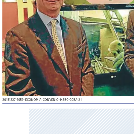
20151227-1059-ECONOMIA-CONVENIO-HSBC-GCBA-2
|