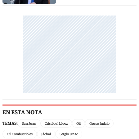
EN ESTA NOTA
TEMAS:
San Juan
Cristóbal López
Oil
Grupo Indalo
Oil Combustibles
Jáchal
Sergio Uñac