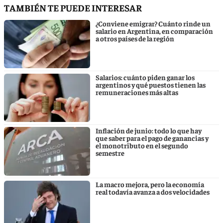
TAMBIÉN TE PUEDE INTERESAR
¿Conviene emigrar? Cuánto rinde un
salario en Argentina, en comparación
a otros países de la región
Salarios: cuánto piden ganar los
argentinos y qué puestos tienen las
remuneraciones más altas
Inflación de junio: todo lo que hay
que saber para el pago de ganancias y
el monotributo en el segundo
semestre
La macro mejora, pero la economía
real todavía avanza a dos velocidades