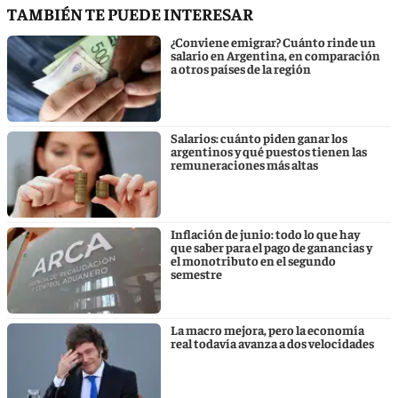
TAMBIÉN TE PUEDE INTERESAR
¿Conviene emigrar? Cuánto rinde un
salario en Argentina, en comparación
a otros países de la región
Salarios: cuánto piden ganar los
argentinos y qué puestos tienen las
remuneraciones más altas
Inflación de junio: todo lo que hay
que saber para el pago de ganancias y
el monotributo en el segundo
semestre
La macro mejora, pero la economía
real todavía avanza a dos velocidades