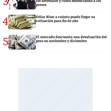
3
los detenidos y cómo beneficiaban a los
presos
4
Dólar Blue: a cuánto puede llegar su
cotización para fin de año
5
El mercado descuenta una devaluación del
peso en noviembre y diciembre