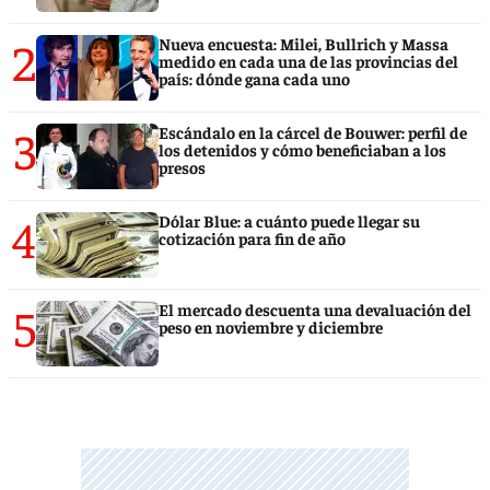
2
Nueva encuesta: Milei, Bullrich y Massa
medido en cada una de las provincias del
país: dónde gana cada uno
3
Escándalo en la cárcel de Bouwer: perfil de
los detenidos y cómo beneficiaban a los
presos
4
Dólar Blue: a cuánto puede llegar su
cotización para fin de año
5
El mercado descuenta una devaluación del
peso en noviembre y diciembre