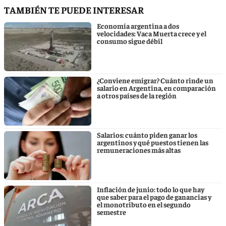
TAMBIÉN TE PUEDE INTERESAR
Economía argentina a dos
velocidades: Vaca Muerta crece y el
consumo sigue débil
¿Conviene emigrar? Cuánto rinde un
salario en Argentina, en comparación
a otros países de la región
Salarios: cuánto piden ganar los
argentinos y qué puestos tienen las
remuneraciones más altas
Inflación de junio: todo lo que hay
que saber para el pago de ganancias y
el monotributo en el segundo
semestre