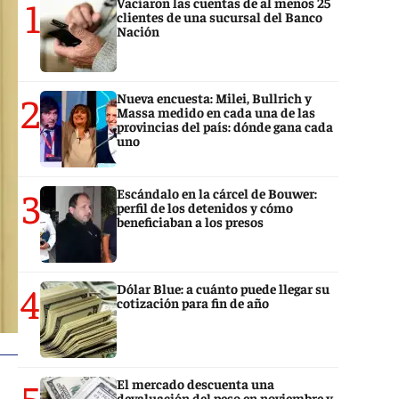
1
Vaciaron las cuentas de al menos 25
clientes de una sucursal del Banco
Nación
2
Nueva encuesta: Milei, Bullrich y
Massa medido en cada una de las
provincias del país: dónde gana cada
uno
3
Escándalo en la cárcel de Bouwer:
perfil de los detenidos y cómo
beneficiaban a los presos
4
Dólar Blue: a cuánto puede llegar su
cotización para fin de año
5
El mercado descuenta una
devaluación del peso en noviembre y