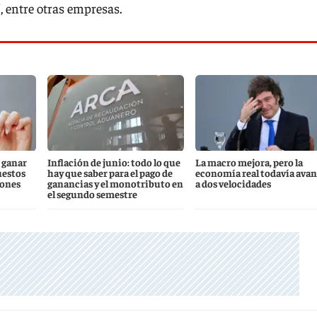
", entre otras empresas.
 ganar
Inflación de junio: todo lo que
La macro mejora, pero la
uestos
hay que saber para el pago de
economía real todavía ava
iones
ganancias y el monotributo en
a dos velocidades
el segundo semestre