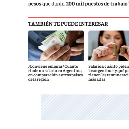
pesos
que darán
200 mil puestos de trabajo
TAMBIÉN TE PUEDE INTERESAR
¿Conviene emigrar? Cuánto
Salarios: cuánto piden
rinde un salario en Argentina,
los argentinos y qué p
en comparación a otros países
tienen las remunerac
de la región
más altas