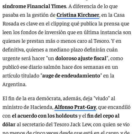
síndrome Financial Times
. A diferencia de lo que
pasaba en la gestión de
Cristina Kirchner
, en la Casa
Rosada es clave en el clipping qué publica la prensa que
leen los fondos de inversión que en última instancia son
quienes le prestan más o menos caro al Tesoro. Y en
definitiva, quienes a mediano plazo definirán cuán
urgente será hacer "un
doloroso ajuste fiscal
", como
publicó ese diario salmón hace dos semanas en un
artículo titulado "
auge de endeudamiento
" en la
Argentina.
El fin de la era demócrata, además, deja "viudo" al
ministro de Hacienda,
Alfonso Prat-Gay
, que encandiló
con
el acuerdo con los holdouts
y el
fin del cepo al
dólar
al secretario del Tesoro Jack Lew, con quien se vio
no menos de cinco veces desde que está en el cargo, y de