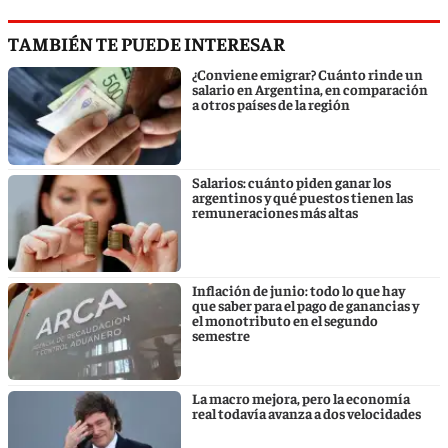
TAMBIÉN TE PUEDE INTERESAR
¿Conviene emigrar? Cuánto rinde un
salario en Argentina, en comparación
a otros países de la región
Salarios: cuánto piden ganar los
argentinos y qué puestos tienen las
remuneraciones más altas
Inflación de junio: todo lo que hay
que saber para el pago de ganancias y
el monotributo en el segundo
semestre
La macro mejora, pero la economía
real todavía avanza a dos velocidades