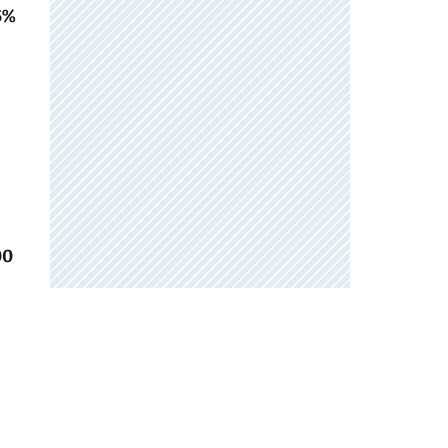
5%
00