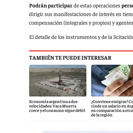
Podrán participar
de estas operaciones
pers
dirigir sus manifestaciones de interés en tiem
compensación (integrales y propios) y agentes
El detalle de los instrumentos y de la licitac
TAMBIÉN TE PUEDE INTERESAR
Economía argentina a dos
¿Conviene emigrar? C
velocidades: Vaca Muerta
rinde un salario en Ar
crece y el consumo sigue débil
en comparación a otro
de la región