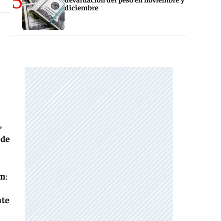
diciembre
,
 de
en
:
nte