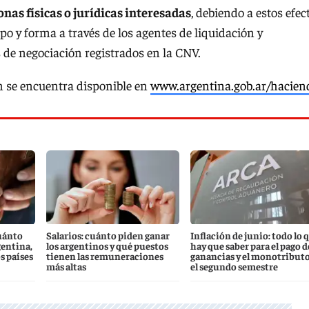
onas físicas o jurídicas interesadas
, debiendo a estos efec
po y forma a través de los agentes de liquidación y
 de negociación registrados en la CNV.
ión se encuentra disponible en
www.argentina.gob.ar/hacien
uánto
Salarios: cuánto piden ganar
Inflación de junio: todo lo 
gentina,
los argentinos y qué puestos
hay que saber para el pago d
s países
tienen las remuneraciones
ganancias y el monotributo
más altas
el segundo semestre