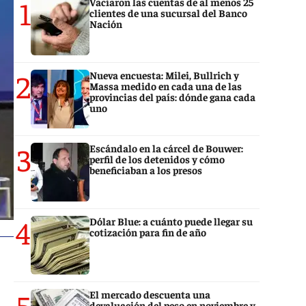
1
Vaciaron las cuentas de al menos 25
clientes de una sucursal del Banco
Nación
2
Nueva encuesta: Milei, Bullrich y
Massa medido en cada una de las
provincias del país: dónde gana cada
uno
3
Escándalo en la cárcel de Bouwer:
perfil de los detenidos y cómo
beneficiaban a los presos
4
Dólar Blue: a cuánto puede llegar su
cotización para fin de año
5
El mercado descuenta una
devaluación del peso en noviembre y