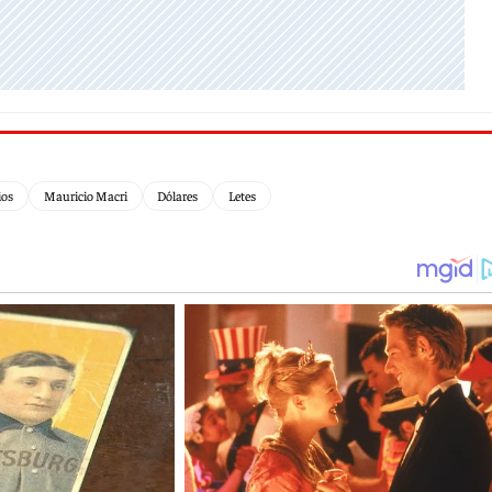
ios
Mauricio Macri
Dólares
Letes