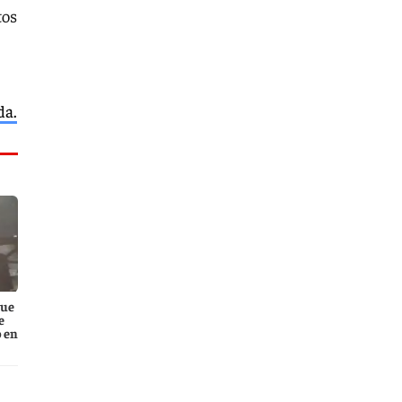
tos
da.
que
e
 en