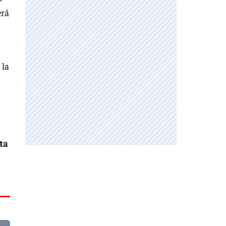
erá
 la
ta