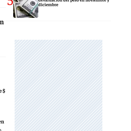
diciembre
an
e $
en
o