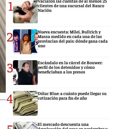
1
Vaciaron las cuentas de al menos 25
clientes de una sucursal del Banco
Nación
2
Nueva encuesta: Milei, Bullrich y
Massa medido en cada una de las
provincias del país: dónde gana cada
uno
3
Escándalo en la cárcel de Bouwer:
perfil de los detenidos y cómo
beneficiaban a los presos
4
Dólar Blue: a cuánto puede llegar su
cotización para fin de año
5
El mercado descuenta una
devaluación del peso en noviembre y