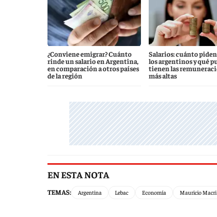
¿Conviene emigrar? Cuánto
Salarios: cuánto piden
rinde un salario en Argentina,
los argentinos y qué p
en comparación a otros países
tienen las remunerac
de la región
más altas
EN ESTA NOTA
TEMAS:
Argentina
Lebac
Economía
Mauricio Macri