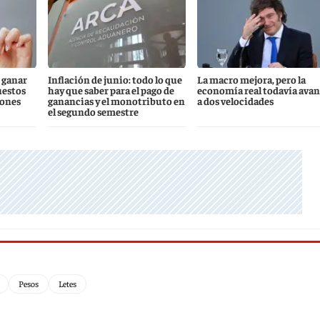
 ganar
Inflación de junio: todo lo que
La macro mejora, pero la
uestos
hay que saber para el pago de
economía real todavía ava
iones
ganancias y el monotributo en
a dos velocidades
el segundo semestre
Pesos
Letes