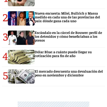
2
Nueva encuesta: Milei, Bullrich y Massa
medido en cada una de las provincias del
país: dónde gana cada uno
3
Escándalo en la cárcel de Bouwer: perfil de
los detenidos y cómo beneficiaban a los
presos
4
Dólar Blue: a cuánto puede llegar su
cotización para fin de año
5
El mercado descuenta una devaluación del
peso en noviembre y diciembre