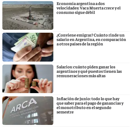
Economía argentina a dos
velocidades: Vaca Muerta crece y el
consumo sigue débil
¿Conviene emigrar? Cuánto rinde un
salario en Argentina, en comparación
a otros países de la región
Salarios: cuánto piden ganar los
argentinos y qué puestos tienen las
remuneraciones más altas
Inflación de junio: todo lo que hay
que saber para el pago de ganancias y
el monotributo en el segundo
semestre