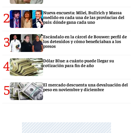
2
Nueva encuesta: Milei, Bullrich y Massa
medido en cada una de las provincias del
país: dónde gana cada uno
3
Escándalo en la cárcel de Bouwer: perfil de
los detenidos y cómo beneficiaban a los
presos
4
Dólar Blue: a cuánto puede llegar su
cotización para fin de año
5
El mercado descuenta una devaluación del
peso en noviembre y diciembre