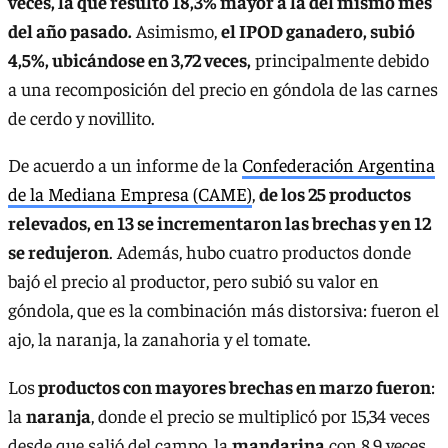
veces, la que resultó 18,3% mayor a la del mismo mes
del año pasado.
Asimismo,
el IPOD ganadero, subió
4,5%, ubicándose en 3,72 veces,
principalmente debido
a una recomposición del precio en góndola de las carnes
de cerdo y novillito.
De acuerdo a un informe de la
Confederación Argentina
de la Mediana Empresa (CAME)
,
de los 25 productos
relevados, en 13 se incrementaron las brechas y en 12
se redujeron
. Además, hubo cuatro productos donde
bajó el precio al productor, pero subió su valor en
góndola, que es la combinación más distorsiva: fueron el
ajo, la naranja, la zanahoria y el tomate.
Los
productos con mayores brechas en marzo fueron
:
la
naranja
, donde el precio se multiplicó por 15,34 veces
desde que salió del campo, la
mandarina
con 8,9 veces,