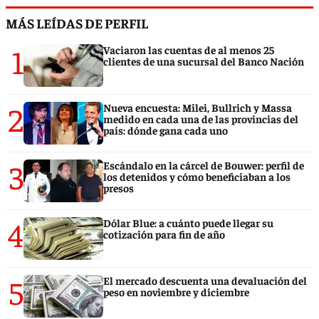
MÁS LEÍDAS DE PERFIL
1
Vaciaron las cuentas de al menos 25
clientes de una sucursal del Banco Nación
2
Nueva encuesta: Milei, Bullrich y Massa
medido en cada una de las provincias del
país: dónde gana cada uno
3
Escándalo en la cárcel de Bouwer: perfil de
los detenidos y cómo beneficiaban a los
presos
4
Dólar Blue: a cuánto puede llegar su
cotización para fin de año
5
El mercado descuenta una devaluación del
peso en noviembre y diciembre