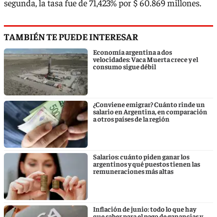
segunda, la tasa fue de 71,423% por $ 60.869 millones.
TAMBIÉN TE PUEDE INTERESAR
Economía argentina a dos
velocidades: Vaca Muerta crece y el
consumo sigue débil
¿Conviene emigrar? Cuánto rinde un
salario en Argentina, en comparación
a otros países de la región
Salarios: cuánto piden ganar los
argentinos y qué puestos tienen las
remuneraciones más altas
Inflación de junio: todo lo que hay
que saber para el pago de ganancias y