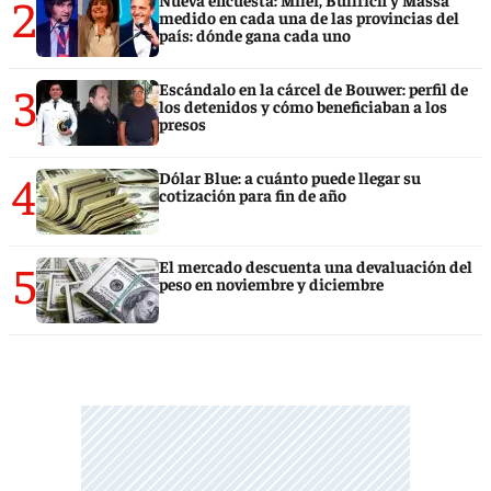
2
medido en cada una de las provincias del
país: dónde gana cada uno
3
Escándalo en la cárcel de Bouwer: perfil de
los detenidos y cómo beneficiaban a los
presos
4
Dólar Blue: a cuánto puede llegar su
cotización para fin de año
5
El mercado descuenta una devaluación del
peso en noviembre y diciembre