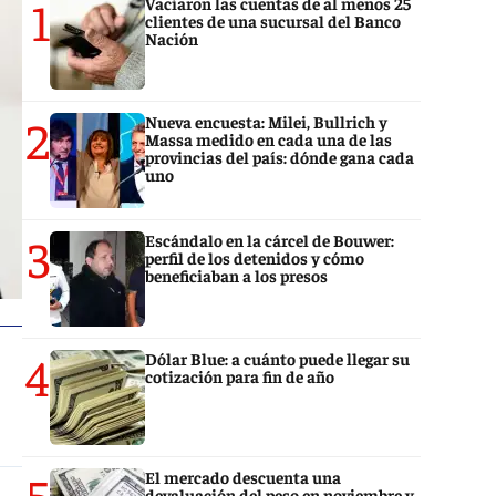
1
Vaciaron las cuentas de al menos 25
clientes de una sucursal del Banco
Nación
2
Nueva encuesta: Milei, Bullrich y
Massa medido en cada una de las
provincias del país: dónde gana cada
uno
3
Escándalo en la cárcel de Bouwer:
perfil de los detenidos y cómo
beneficiaban a los presos
4
Dólar Blue: a cuánto puede llegar su
cotización para fin de año
5
El mercado descuenta una
devaluación del peso en noviembre y