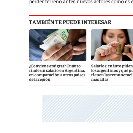
perder terreno antes nuevos actores como es e
TAMBIÉN TE PUEDE INTERESAR
¿Conviene emigrar? Cuánto
Salarios: cuánto piden
rinde un salario en Argentina,
los argentinos y qué p
en comparación a otros países
tienen las remunerac
de la región
más altas