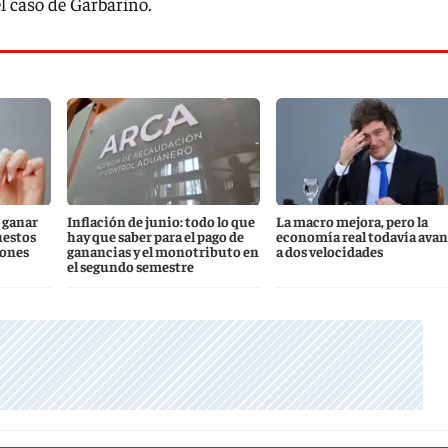
l caso de Garbarino.
 ganar
Inflación de junio: todo lo que
La macro mejora, pero la
uestos
hay que saber para el pago de
economía real todavía ava
iones
ganancias y el monotributo en
a dos velocidades
el segundo semestre