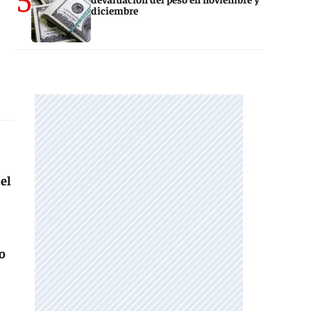
diciembre
 el
o