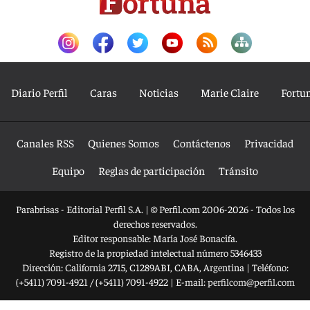
Diario Perfil
Caras
Noticias
Marie Claire
Fortu
Canales RSS
Quienes Somos
Contáctenos
Privacidad
Equipo
Reglas de participación
Tránsito
Parabrisas - Editorial Perfil S.A.
| © Perfil.com 2006-2026 - Todos los
derechos reservados.
Editor responsable: María José Bonacifa.
Registro de la propiedad intelectual número 5346433
Dirección:
California 2715
,
C1289ABI
,
CABA, Argentina
| Teléfono:
(+5411) 7091-4921
/
(+5411) 7091-4922
| E-mail:
perfilcom@perfil.com