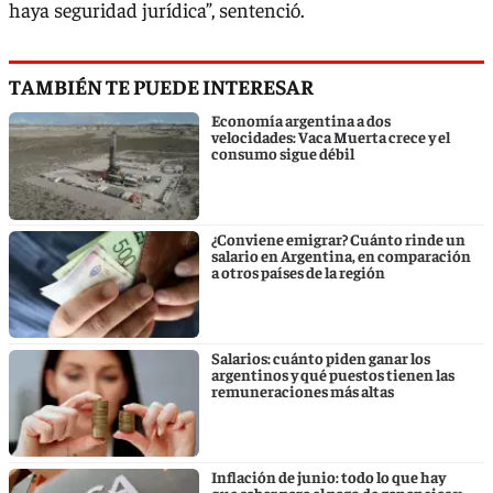
haya seguridad jurídica”, sentenció.
TAMBIÉN TE PUEDE INTERESAR
Economía argentina a dos
velocidades: Vaca Muerta crece y el
consumo sigue débil
¿Conviene emigrar? Cuánto rinde un
salario en Argentina, en comparación
a otros países de la región
Salarios: cuánto piden ganar los
argentinos y qué puestos tienen las
remuneraciones más altas
Inflación de junio: todo lo que hay
que saber para el pago de ganancias y