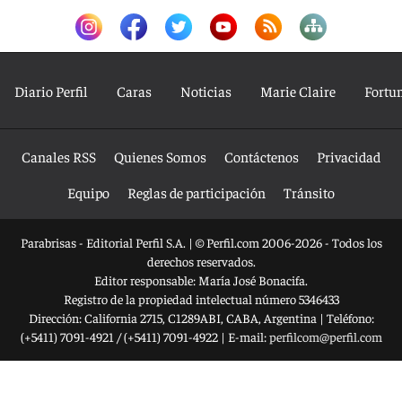
Diario Perfil
Caras
Noticias
Marie Claire
Fortu
Canales RSS
Quienes Somos
Contáctenos
Privacidad
Equipo
Reglas de participación
Tránsito
Parabrisas - Editorial Perfil S.A.
| © Perfil.com 2006-2026 - Todos los
derechos reservados.
Editor responsable: María José Bonacifa.
Registro de la propiedad intelectual número 5346433
Dirección:
California 2715
,
C1289ABI
,
CABA, Argentina
| Teléfono:
(+5411) 7091-4921
/
(+5411) 7091-4922
| E-mail:
perfilcom@perfil.com