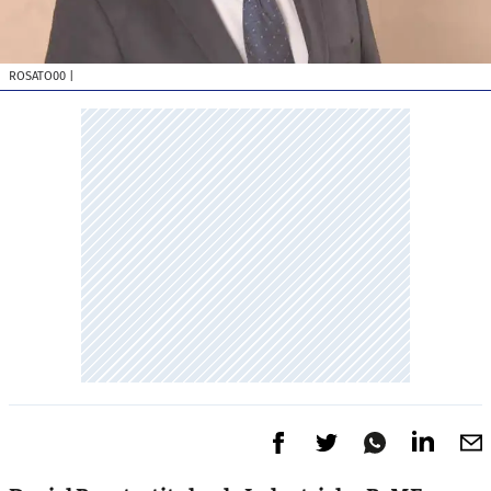
ROSATO00
|