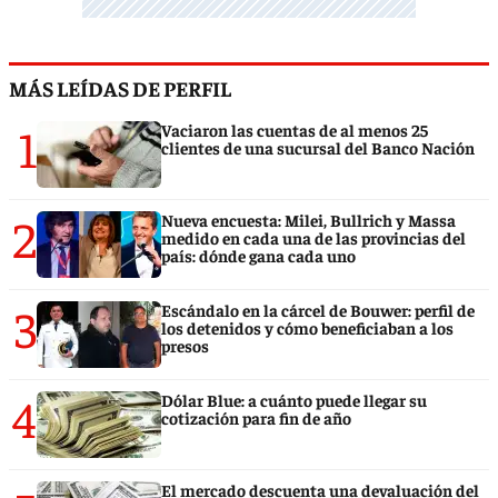
MÁS LEÍDAS DE PERFIL
1
Vaciaron las cuentas de al menos 25
clientes de una sucursal del Banco Nación
2
Nueva encuesta: Milei, Bullrich y Massa
medido en cada una de las provincias del
país: dónde gana cada uno
3
Escándalo en la cárcel de Bouwer: perfil de
los detenidos y cómo beneficiaban a los
presos
4
Dólar Blue: a cuánto puede llegar su
cotización para fin de año
El mercado descuenta una devaluación del