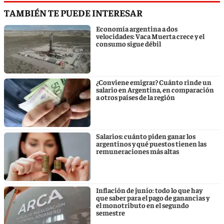
TAMBIÉN TE PUEDE INTERESAR
Economía argentina a dos
velocidades: Vaca Muerta crece y el
consumo sigue débil
¿Conviene emigrar? Cuánto rinde un
salario en Argentina, en comparación
a otros países de la región
Salarios: cuánto piden ganar los
argentinos y qué puestos tienen las
remuneraciones más altas
Inflación de junio: todo lo que hay
que saber para el pago de ganancias y
el monotributo en el segundo
semestre