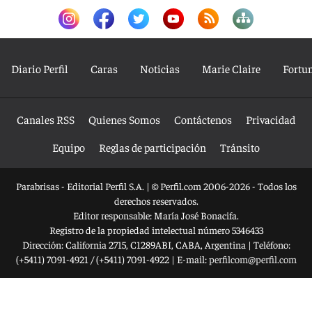
Diario Perfil
Caras
Noticias
Marie Claire
Fortu
Canales RSS
Quienes Somos
Contáctenos
Privacidad
Equipo
Reglas de participación
Tránsito
Parabrisas - Editorial Perfil S.A.
| © Perfil.com 2006-2026 - Todos los
derechos reservados.
Editor responsable: María José Bonacifa.
Registro de la propiedad intelectual número 5346433
Dirección:
California 2715
,
C1289ABI
,
CABA, Argentina
| Teléfono:
(+5411) 7091-4921
/
(+5411) 7091-4922
| E-mail:
perfilcom@perfil.com