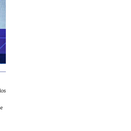
los
se