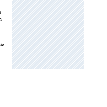
e
an
que
e