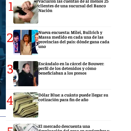
1
Vaciaron las cuentas de al menos 25
clientes de una sucursal del Banco
Nación
2
Nueva encuesta: Milei, Bullrich y
Massa medido en cada una de las
provincias del país: dónde gana cada
uno
3
Escándalo en la cárcel de Bouwer:
perfil de los detenidos y cómo
beneficiaban a los presos
4
Dólar Blue: a cuánto puede llegar su
cotización para fin de año
5
El mercado descuenta una
devaluación del peso en noviembre y