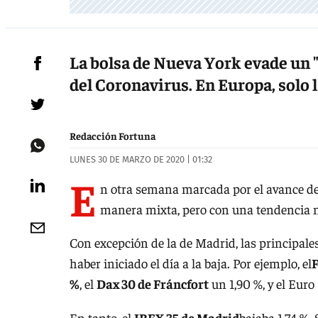
La bolsa de Nueva York evade un "
del Coronavirus. En Europa, solo 
Redacción Fortuna
LUNES 30 DE MARZO DE 2020 | 01:32
E
n otra semana marcada por el avance del
manera mixta, pero con una tendencia m
Con excepción de la de Madrid, las principales
haber iniciado el día a la baja. Por ejemplo, el
F
%
, el
Dax 30 de Fráncfort
un 1,90 %, y el Euro 
En tanto, el
IBEX 35 de Madrid
bajaba 1,74 %.