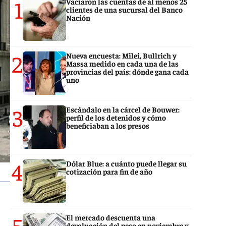
1
Vaciaron las cuentas de al menos 25
clientes de una sucursal del Banco
Nación
2
Nueva encuesta: Milei, Bullrich y
Massa medido en cada una de las
provincias del país: dónde gana cada
uno
3
Escándalo en la cárcel de Bouwer:
perfil de los detenidos y cómo
beneficiaban a los presos
4
Dólar Blue: a cuánto puede llegar su
cotización para fin de año
5
El mercado descuenta una
devaluación del peso en noviembre y