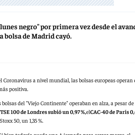
lunes negro" por primera vez desde el avan
la bolsa de Madrid cayó.
 Coronavirus a nivel mundial, las bolsas europeas operan 
ás positiva.
 bolsas del "Viejo Continente" operaban en alza, a pesar de
TSE 100 de Londres subió un 0,97 %,
el
CAC-40 de París 0
Stoxx 50, un 1,35 %.
 Si bien todavía queda una A jornada para cerrar marzo, el