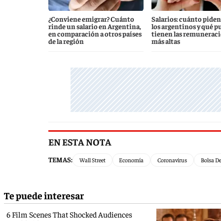
¿Conviene emigrar? Cuánto
Salarios: cuánto piden
rinde un salario en Argentina,
los argentinos y qué p
en comparación a otros países
tienen las remunerac
de la región
más altas
EN ESTA NOTA
TEMAS:
Wall Street
Economía
Coronavirus
Bolsa D