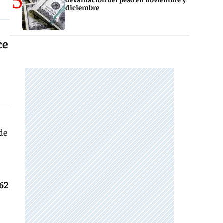
diciembre
ce
de
,62