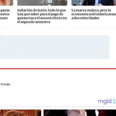
 ganar
Inflación de junio: todo lo que
La macro mejora, pero la
uestos
hay que saber para el pago de
economía real todavía ava
iones
ganancias y el monotributo en
a dos velocidades
el segundo semestre
e Europa