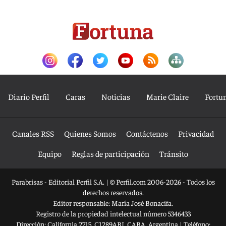
Diario Perfil
Caras
Noticias
Marie Claire
Fortu
Canales RSS
Quienes Somos
Contáctenos
Privacidad
Equipo
Reglas de participación
Tránsito
Parabrisas - Editorial Perfil S.A.
| © Perfil.com 2006-2026 - Todos los
derechos reservados.
Editor responsable: María José Bonacifa.
Registro de la propiedad intelectual número 5346433
Dirección:
California 2715
,
C1289ABI
,
CABA, Argentina
| Teléfono: