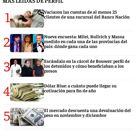
MÁS LEÍDAS DE PERFIL
1
Vaciaron las cuentas de al menos 25
clientes de una sucursal del Banco Nación
2
Nueva encuesta: Milei, Bullrich y Massa
medido en cada una de las provincias del
país: dónde gana cada uno
3
Escándalo en la cárcel de Bouwer: perfil de
los detenidos y cómo beneficiaban a los
presos
4
Dólar Blue: a cuánto puede llegar su
cotización para fin de año
5
El mercado descuenta una devaluación del
peso en noviembre y diciembre