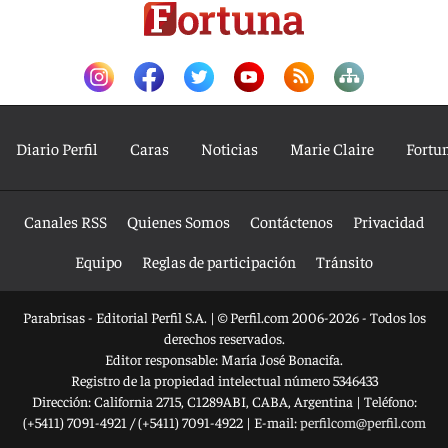
Diario Perfil
Caras
Noticias
Marie Claire
Fortu
Canales RSS
Quienes Somos
Contáctenos
Privacidad
Equipo
Reglas de participación
Tránsito
Parabrisas - Editorial Perfil S.A.
| © Perfil.com 2006-2026 - Todos los
derechos reservados.
Editor responsable: María José Bonacifa.
Registro de la propiedad intelectual número 5346433
Dirección:
California 2715
,
C1289ABI
,
CABA, Argentina
| Teléfono:
(+5411) 7091-4921
/
(+5411) 7091-4922
| E-mail:
perfilcom@perfil.com