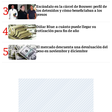
3
Escándalo en la cárcel de Bouwer: perfil de
los detenidos y cómo beneficiaban a los
presos
4
Dólar Blue: a cuánto puede llegar su
cotización para fin de año
5
El mercado descuenta una devaluación del
peso en noviembre y diciembre