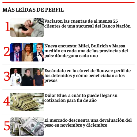
MÁS LEÍDAS DE PERFIL
1
Vaciaron las cuentas de al menos 25
clientes de una sucursal del Banco Nación
2
Nueva encuesta: Milei, Bullrich y Massa
medido en cada una de las provincias del
país: dónde gana cada uno
3
Escándalo en la cárcel de Bouwer: perfil de
los detenidos y cómo beneficiaban a los
presos
4
Dólar Blue: a cuánto puede llegar su
cotización para fin de año
5
El mercado descuenta una devaluación del
peso en noviembre y diciembre