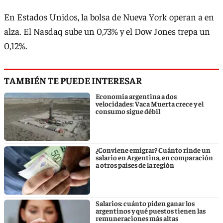
En Estados Unidos, la bolsa de Nueva York operan a en
alza. El Nasdaq sube un 0,73% y el Dow Jones trepa un
0,12%.
TAMBIÉN TE PUEDE INTERESAR
Economía argentina a dos
velocidades: Vaca Muerta crece y el
consumo sigue débil
¿Conviene emigrar? Cuánto rinde un
salario en Argentina, en comparación
a otros países de la región
Salarios: cuánto piden ganar los
argentinos y qué puestos tienen las
remuneraciones más altas