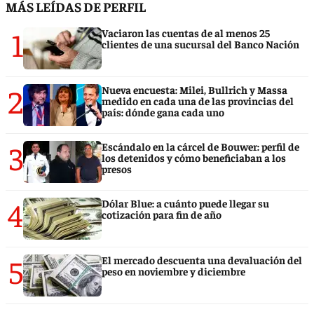
MÁS LEÍDAS DE PERFIL
1
Vaciaron las cuentas de al menos 25
clientes de una sucursal del Banco Nación
2
Nueva encuesta: Milei, Bullrich y Massa
medido en cada una de las provincias del
país: dónde gana cada uno
3
Escándalo en la cárcel de Bouwer: perfil de
los detenidos y cómo beneficiaban a los
presos
4
Dólar Blue: a cuánto puede llegar su
cotización para fin de año
5
El mercado descuenta una devaluación del
peso en noviembre y diciembre