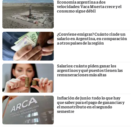
Economía argentina a dos
velocidades: Vaca Muerta crece y el
consumo sigue débil
¿Conviene emigrar? Cuánto rinde un
salario en Argentina, en comparación
a otros países de la región
Salarios: cuánto piden ganar los
argentinos y qué puestos tienen las
remuneraciones más altas
Inflación de junio: todo lo que hay
que saber para el pago de ganancias y
el monotributo en el segundo
semestre