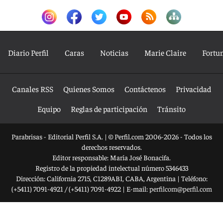
Diario Perfil
Caras
Noticias
Marie Claire
Fortu
Canales RSS
Quienes Somos
Contáctenos
Privacidad
Equipo
Reglas de participación
Tránsito
Parabrisas - Editorial Perfil S.A.
| © Perfil.com 2006-2026 - Todos los
derechos reservados.
Editor responsable: María José Bonacifa.
Registro de la propiedad intelectual número 5346433
Dirección:
California 2715
,
C1289ABI
,
CABA, Argentina
| Teléfono:
(+5411) 7091-4921
/
(+5411) 7091-4922
| E-mail:
perfilcom@perfil.com