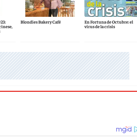
23:
Blondies Bakery Café
En Fortuna de Octubre: el
cinese,
virus de la crisis
s