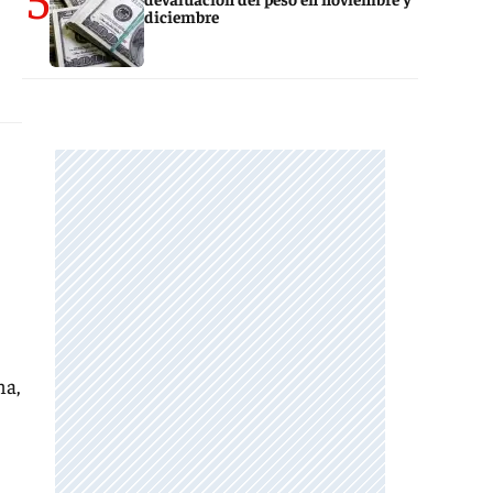
diciembre
na,