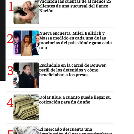
1
Vaciaron las cuentas de al menos 25
clientes de una sucursal del Banco
Nación
2
Nueva encuesta: Milei, Bullrich y
Massa medido en cada una de las
provincias del país: dónde gana cada
uno
3
Escándalo en la cárcel de Bouwer:
perfil de los detenidos y cómo
beneficiaban a los presos
4
Dólar Blue: a cuánto puede llegar su
cotización para fin de año
5
El mercado descuenta una
devaluación del peso en noviembre y