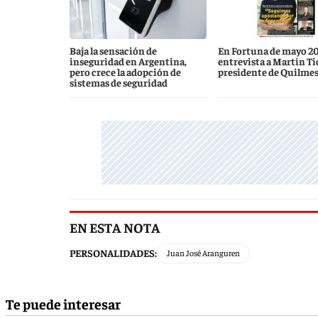
Baja la sensación de
En Fortuna de mayo 20
inseguridad en Argentina,
entrevista a Martín Ti
pero crece la adopción de
presidente de Quilme
sistemas de seguridad
EN ESTA NOTA
PERSONALIDADES:
Juan José Aranguren