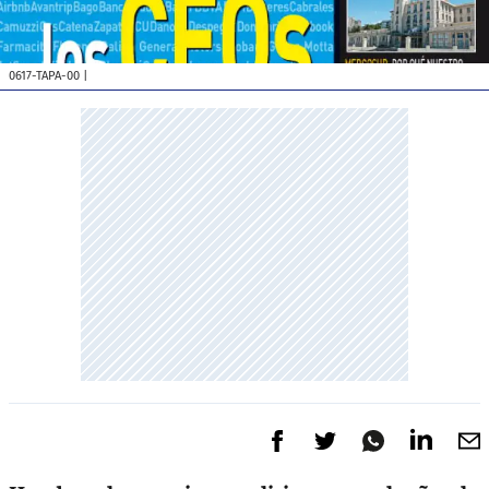
0617-TAPA-00
|