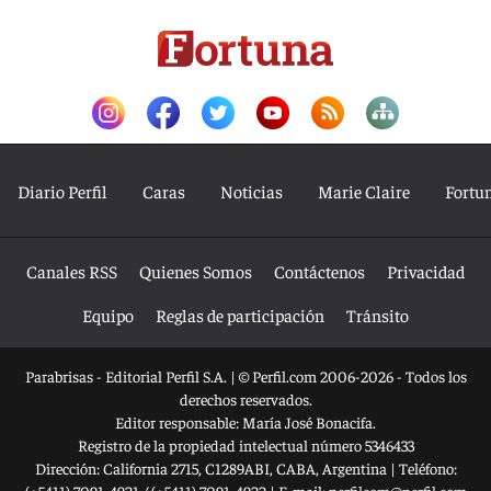
Diario Perfil
Caras
Noticias
Marie Claire
Fortu
Canales RSS
Quienes Somos
Contáctenos
Privacidad
Equipo
Reglas de participación
Tránsito
Parabrisas - Editorial Perfil S.A.
| © Perfil.com 2006-2026 - Todos los
derechos reservados.
Editor responsable: María José Bonacifa.
Registro de la propiedad intelectual número 5346433
Dirección:
California 2715
,
C1289ABI
,
CABA, Argentina
| Teléfono: