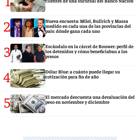
1
clientes de una sucursal del Banco Nación
2
Nueva encuesta: Milei, Bullrich y Massa
medido en cada una de las provincias del
país: dónde gana cada uno
3
Escándalo en la cárcel de Bouwer: perfil de
los detenidos y cómo beneficiaban a los
presos
4
Dólar Blue: a cuánto puede llegar su
cotización para fin de año
5
El mercado descuenta una devaluación del
peso en noviembre y diciembre