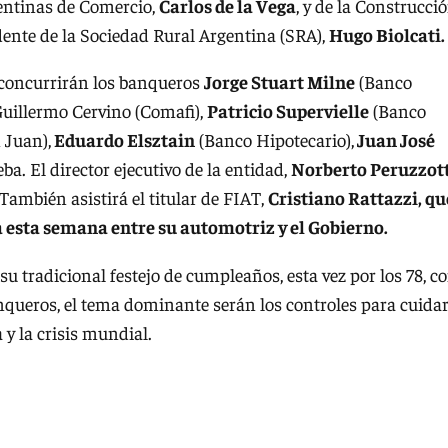
gentinas de Comercio,
Carlos de la Vega
, y de la Construcció
idente de la Sociedad Rural Argentina (SRA),
Hugo Biolcati.
 concurrirán los banqueros
Jorge Stuart Milne
(Banco
uillermo Cervino (Comafi),
Patricio Supervielle
(Banco
 Juan),
Eduardo Elsztain
(Banco Hipotecario),
Juan José
ba. El director ejecutivo de la entidad,
Norberto Peruzzot
. También asistirá el titular de FIAT,
Cristiano Rattazzi, qu
a esta semana entre su automotriz y el Gobierno.
su tradicional festejo de cumpleaños, esta vez por los 78, c
nqueros, el tema dominante serán los controles para cuida
 y la crisis mundial.