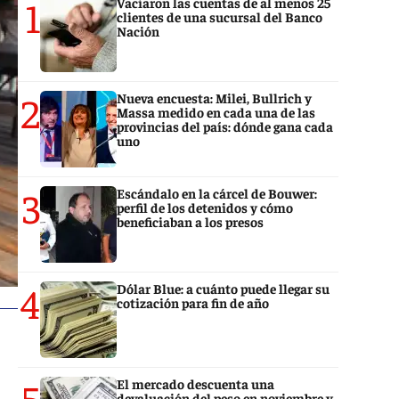
1
Vaciaron las cuentas de al menos 25
clientes de una sucursal del Banco
Nación
2
Nueva encuesta: Milei, Bullrich y
Massa medido en cada una de las
provincias del país: dónde gana cada
uno
3
Escándalo en la cárcel de Bouwer:
perfil de los detenidos y cómo
beneficiaban a los presos
4
Dólar Blue: a cuánto puede llegar su
cotización para fin de año
5
El mercado descuenta una
devaluación del peso en noviembre y