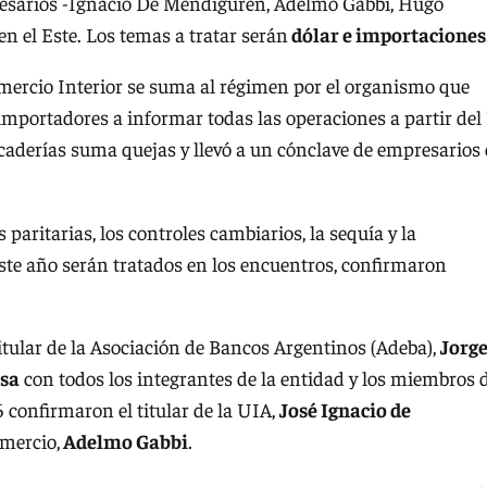
mpresarios -Ignacio De Mendiguren, Adelmo Gabbi, Hugo
 en el Este. Los temas a tratar serán
dólar e importaciones
omercio Interior se suma al régimen por el organismo que
importadores a informar todas las operaciones a partir del
rcaderías suma quejas y llevó a un cónclave de empresarios
 paritarias, los controles cambiarios, la sequía y la
ste año serán tratados en los encuentros, confirmaron
titular de la Asociación de Bancos Argentinos (Adeba),
Jorg
asa
con todos los integrantes de la entidad y los miembros 
 confirmaron el titular de la UIA,
José Ignacio de
omercio,
Adelmo Gabbi
.