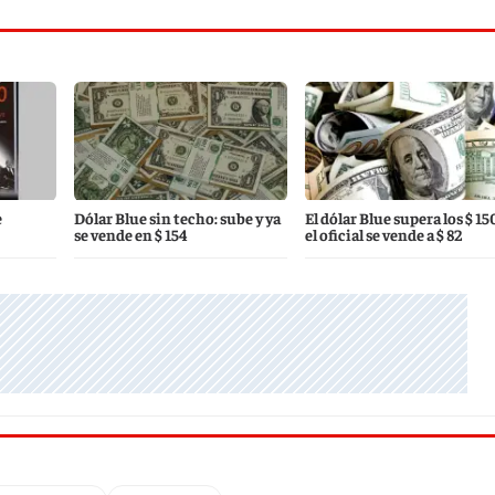
e
Dólar Blue sin techo: sube y ya
El dólar Blue supera los $ 15
se vende en $ 154
el oficial se vende a $ 82