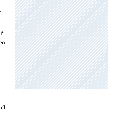
.
1°
 en
e
de
l