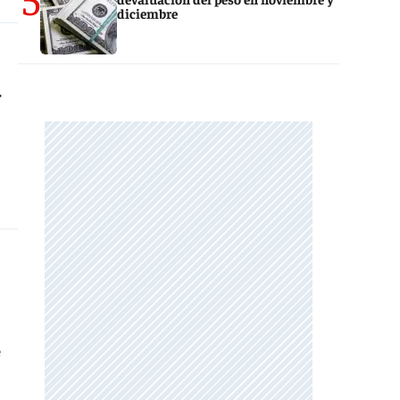
diciembre
-
e