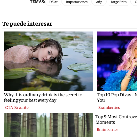
TEMAS:
Dólar
Importaciones
Afip
Jorge Brito
G