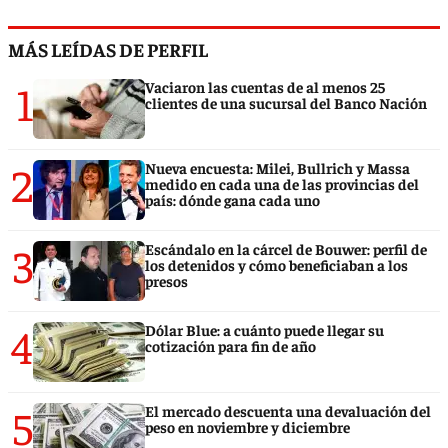
MÁS LEÍDAS DE PERFIL
1
Vaciaron las cuentas de al menos 25
clientes de una sucursal del Banco Nación
2
Nueva encuesta: Milei, Bullrich y Massa
medido en cada una de las provincias del
país: dónde gana cada uno
3
Escándalo en la cárcel de Bouwer: perfil de
los detenidos y cómo beneficiaban a los
presos
4
Dólar Blue: a cuánto puede llegar su
cotización para fin de año
5
El mercado descuenta una devaluación del
peso en noviembre y diciembre