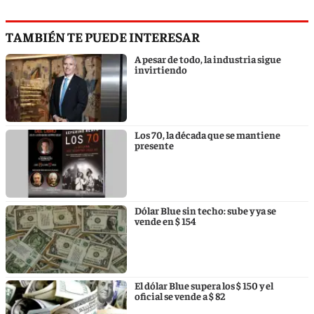
TAMBIÉN TE PUEDE INTERESAR
A pesar de todo, la industria sigue
invirtiendo
Los 70, la década que se mantiene
presente
Dólar Blue sin techo: sube y ya se
vende en $ 154
El dólar Blue supera los $ 150 y el
oficial se vende a $ 82