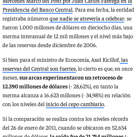
Mercedes Marcó del Pont por Juan Carlos Fábrega en la
Presidencia del Banco Central
. Para esa fecha, la entidad
registraba números
que nadie se atrevería a celebrar
: se
fueron 1.000 millones de dólares en dieciocho días, una
merma interanual de 12 mil millones y el nivel más bajo
de las reservas desde diciembre de 2006.
Si bien para el ministro de Economía, Axel Kicillof,
las
reservas del Central son fuertes
, lo cierto es que, en once
meses,
sus arcas experimentaron un retroceso de
12.390 millones de dólares
(- 28,62%), en tanto la
merma alcanza a 16.623 millones (- 34,98%) en relación
con los niveles del
inicio del cepo cambiario
.
Si la comparación se realiza contra los niveles récords
del 26 de enero de 2011, cuando se ubicaron en 52.654
millones de dólares,
la caída fue de 21.754 millones
(-