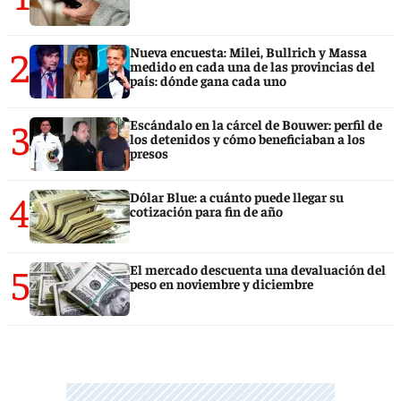
2
Nueva encuesta: Milei, Bullrich y Massa
medido en cada una de las provincias del
país: dónde gana cada uno
3
Escándalo en la cárcel de Bouwer: perfil de
los detenidos y cómo beneficiaban a los
presos
4
Dólar Blue: a cuánto puede llegar su
cotización para fin de año
5
El mercado descuenta una devaluación del
peso en noviembre y diciembre