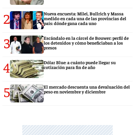
2
Nueva encuesta: Milei, Bullrich y Massa
medido en cada una de las provincias del
país: dónde gana cada uno
3
Escándalo en la cárcel de Bouwer: perfil de
los detenidos y cómo beneficiaban a los
presos
4
Dólar Blue: a cuánto puede llegar su
cotización para fin de año
5
El mercado descuenta una devaluación del
peso en noviembre y diciembre