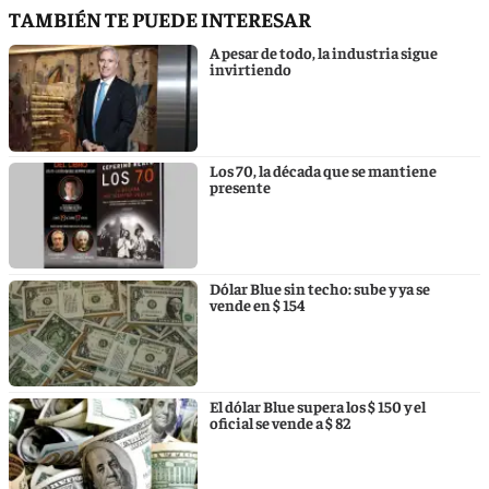
TAMBIÉN TE PUEDE INTERESAR
A pesar de todo, la industria sigue
invirtiendo
Los 70, la década que se mantiene
presente
Dólar Blue sin techo: sube y ya se
vende en $ 154
El dólar Blue supera los $ 150 y el
oficial se vende a $ 82