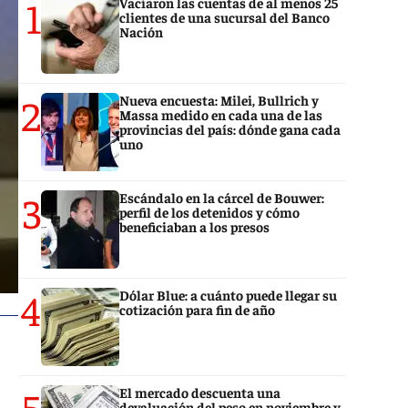
1
Vaciaron las cuentas de al menos 25
clientes de una sucursal del Banco
Nación
2
Nueva encuesta: Milei, Bullrich y
Massa medido en cada una de las
provincias del país: dónde gana cada
uno
3
Escándalo en la cárcel de Bouwer:
perfil de los detenidos y cómo
beneficiaban a los presos
4
Dólar Blue: a cuánto puede llegar su
cotización para fin de año
5
El mercado descuenta una
devaluación del peso en noviembre y