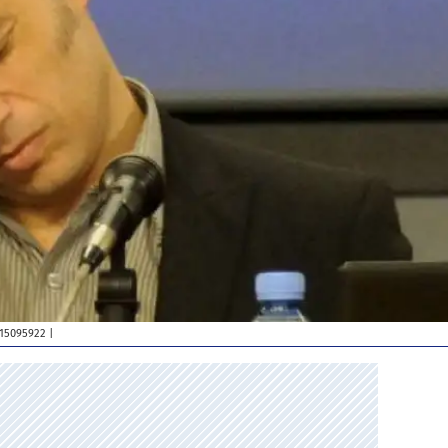
15095922
|