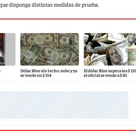
 que disponga distintas medidas de prueba.
e
Dólar Blue sin techo: sube y ya
El dólar Blue supera los $ 15
se vende en $ 154
el oficial se vende a $ 82