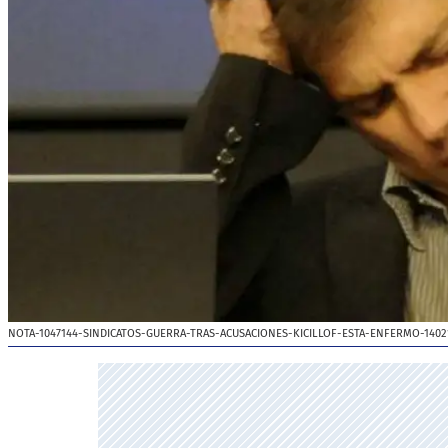
NOTA-1047144-SINDICATOS-GUERRA-TRAS-ACUSACIONES-KICILLOF-ESTA-ENFERMO-1402