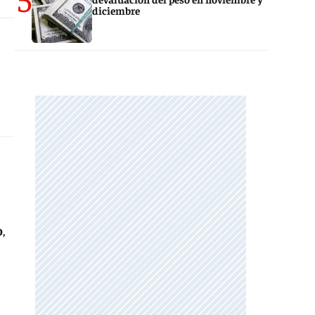
diciembre
o
,