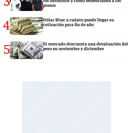
3
los detenidos y cómo beneficiaban a los
presos
4
Dólar Blue: a cuánto puede llegar su
cotización para fin de año
5
El mercado descuenta una devaluación del
peso en noviembre y diciembre