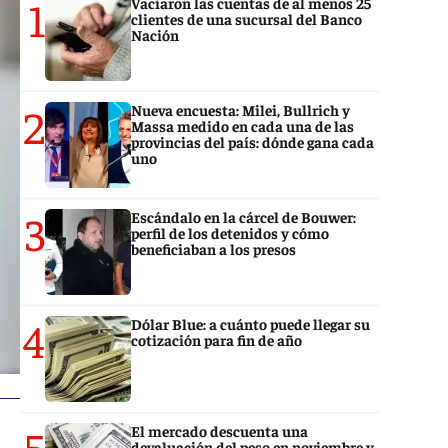
1
Vaciaron las cuentas de al menos 25
clientes de una sucursal del Banco
Nación
2
Nueva encuesta: Milei, Bullrich y
Massa medido en cada una de las
provincias del país: dónde gana cada
uno
3
Escándalo en la cárcel de Bouwer:
perfil de los detenidos y cómo
beneficiaban a los presos
4
Dólar Blue: a cuánto puede llegar su
cotización para fin de año
5
El mercado descuenta una
devaluación del peso en noviembre y