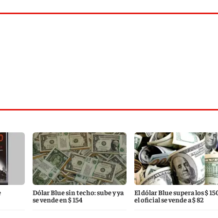
e
Dólar Blue sin techo: sube y ya
El dólar Blue supera los $ 15
se vende en $ 154
el oficial se vende a $ 82