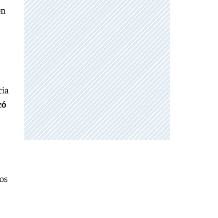
ón
cia
có
los