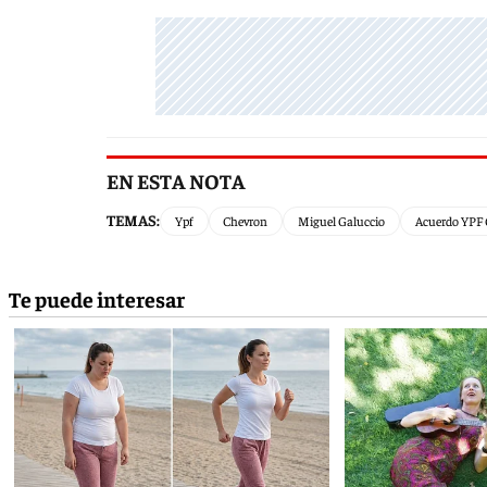
EN ESTA NOTA
TEMAS:
Ypf
Chevron
Miguel Galuccio
Acuerdo YPF 