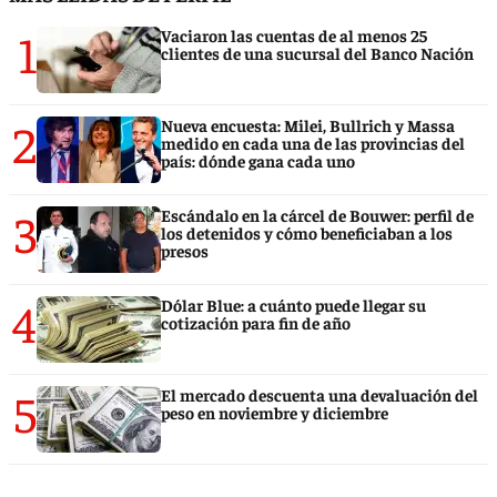
1
Vaciaron las cuentas de al menos 25
clientes de una sucursal del Banco Nación
2
Nueva encuesta: Milei, Bullrich y Massa
medido en cada una de las provincias del
país: dónde gana cada uno
3
Escándalo en la cárcel de Bouwer: perfil de
los detenidos y cómo beneficiaban a los
presos
4
Dólar Blue: a cuánto puede llegar su
cotización para fin de año
5
El mercado descuenta una devaluación del
peso en noviembre y diciembre